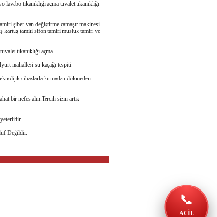
o lavabo tıkanıklığı açma tuvalet tıkanıklığı
 tamiri şiber van değiştirme çamaşır makinesi
ş kartuş tamiri sifon tamiri musluk tamiri ve
tuvalet tıkanıklığı açma
lyurt mahallesi su kaçağı tespiti
 teknolijik cihazlarla kırmadan dökmeden
ahat bir nefes alın.Tercih sizin artık
eterlidir.
üf Değildir.
📞
ACİL