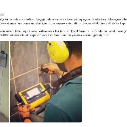
iti
atçı su tesisatçısı cihazla su kaçağı bulma kameralı tıkalı pimaş açma robotla tıkanıklık açma ci
i tesisat arıza tamir onarım işleri için bizi aramanız yeterlidir profesyonel ekibimiz 20 dk'da kapı
on sistem teknoloji cihazlar kullanılarak her türlü su kaçaklarının su sızıntılarını patlak boru ç
%100 noktasal olarak tespit ediyoruz ve tamir onarım yaparak sorunu gideriyoruz.