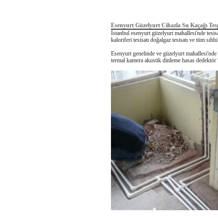
Esenyurt Güzelyurt Cihazla Su Kaçağı Tesp
İstanbul esenyurt güzelyurt mahallesi'nde tesis
kaloriferi tesisatı doğalgaz tesisatı ve tüm sıhh
Esenyurt genelinde ve güzelyurt mahallesi'nde s
termal kamera akustik dinleme hasas dedektör 