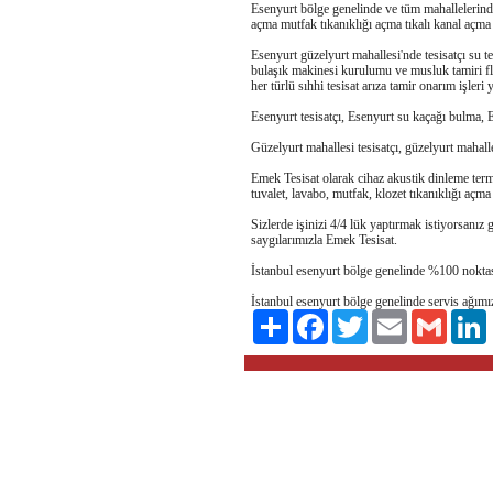
Esenyurt bölge genelinde ve tüm mahallelerinde 
açma mutfak tıkanıklığı açma tıkalı kanal açm
Esenyurt güzelyurt mahallesi'nde tesisatçı su t
bulaşık makinesi kurulumu ve musluk tamiri flot
her türlü sıhhi tesisat arıza tamir onarım işleri
Esenyurt tesisatçı, Esenyurt su kaçağı bulma, E
Güzelyurt mahallesi tesisatçı, güzelyurt mahalle
Emek Tesisat olarak cihaz akustik dinleme term
tuvalet, lavabo, mutfak, klozet tıkanıklığı açma 
Sizlerde işinizi 4/4 lük yaptırmak istiyorsanız g
saygılarımızla Emek Tesisat.
İstanbul esenyurt bölge genelinde %100 noktasal 
İstanbul esenyurt bölge genelinde servis ağımı
Paylaş
Facebook
Twitter
Email
Gmail
L