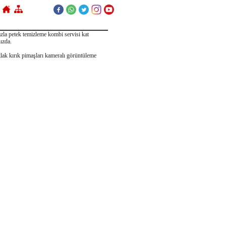
hazla petek temizleme kombi servisi kat
nızda.
atlak kırık pimaşları kameralı görüntüleme