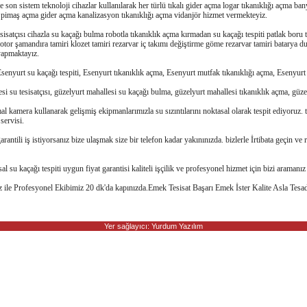
son sistem teknoloji cihazlar kullanılarak her türlü tıkalı gider açma logar tıkanıklığı açma bany
a pimaş açma gider açma kanalizasyon tıkanıklığı açma vidanjör hizmet vermekteyiz.
esisatçısı cihazla su kaçağı bulma robotla tıkanıklık açma kırmadan su kaçağı tespiti patlak boru
or şamandıra tamiri klozet tamiri rezarvar iç takımı değiştirme göme rezarvar tamiri batarya du
 yapmaktayız.
senyurt su kaçağı tespiti, Esenyurt tıkanıklık açma, Esenyurt mutfak tıkanıklığı açma, Esenyurt 
si su tesisatçısı, güzelyurt mahallesi su kaçağı bulma, güzelyurt mahallesi tıkanıklık açma, güze
al kamera kullanarak gelişmiş ekipmanlarımızla su sızıntılarını noktasal olarak tespit ediyoruz.
servisi.
arantili iş istiyorsanız bize ulaşmak size bir telefon kadar yakınınızda. bizlerle İrtibata geçin ve r
su kaçağı tespiti uygun fiyat garantisi kaliteli işçilik ve profesyonel hizmet için bizi aramanız y
z ile Profesyonel Ekibimiz 20 dk'da kapınızda.Emek Tesisat Başarı Emek İster Kalite Asla Tesad
inkedIn
Yer sağlayıcı: Yurdum Yazılım