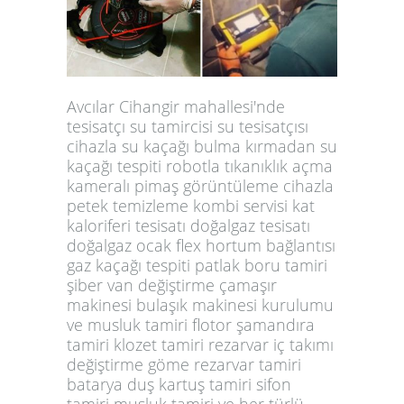
Avcılar Cihangir mahallesi'nde
tesisatçı su tamircisi su tesisatçısı
cihazla su kaçağı bulma kırmadan su
kaçağı tespiti robotla tıkanıklık açma
kameralı pimaş görüntüleme cihazla
petek temizleme kombi servisi kat
kaloriferi tesisatı doğalgaz tesisatı
doğalgaz ocak flex hortum bağlantısı
gaz kaçağı tespiti patlak boru tamiri
şiber van değiştirme çamaşır
makinesi bulaşık makinesi kurulumu
ve musluk tamiri flotor şamandıra
tamiri klozet tamiri rezarvar iç takımı
değiştirme göme rezarvar tamiri
batarya duş kartuş tamiri sifon