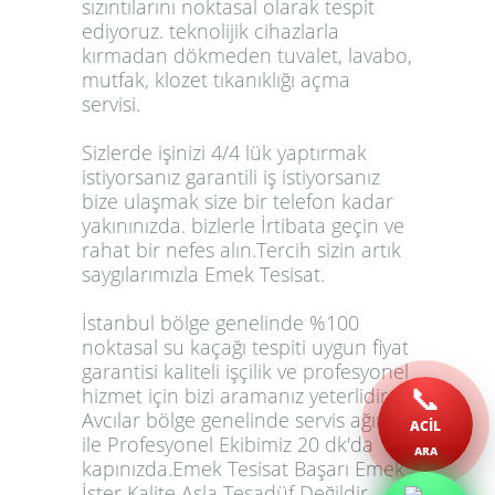
sızıntılarını noktasal olarak tespit
ediyoruz. teknolijik cihazlarla
kırmadan dökmeden tuvalet, lavabo,
mutfak, klozet tıkanıklığı açma
servisi.
Sizlerde işinizi 4/4 lük yaptırmak
istiyorsanız garantili iş istiyorsanız
bize ulaşmak size bir telefon kadar
yakınınızda. bizlerle İrtibata geçin ve
rahat bir nefes alın.Tercih sizin artık
saygılarımızla Emek Tesisat.
İstanbul bölge genelinde %100
noktasal su kaçağı tespiti uygun fiyat
garantisi kaliteli işçilik ve profesyonel
📞
hizmet için bizi aramanız yeterlidir.
Avcılar bölge genelinde servis ağımız
ACİL
ile Profesyonel Ekibimiz 20 dk'da
ARA
kapınızda.Emek Tesisat Başarı Emek
İster Kalite Asla Tesadüf Değildir.