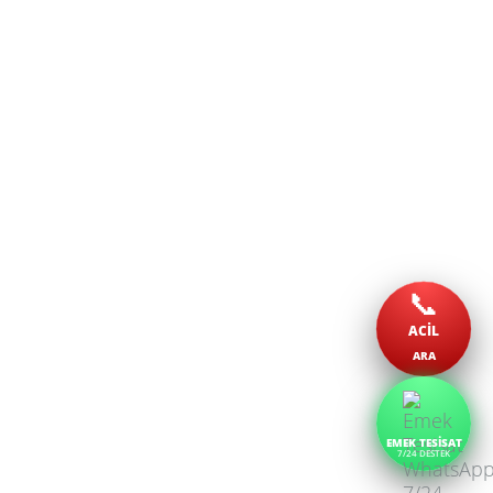
📞
ACİL
ARA
EMEK TESİSAT
7/24 DESTEK