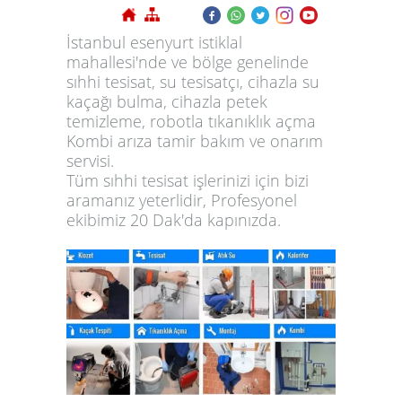
İstanbul esenyurt istiklal
mahallesi'nde ve bölge genelinde
sıhhi tesisat, su tesisatçı, cihazla su
kaçağı bulma, cihazla petek
temizleme, robotla tıkanıklık açma
Kombi arıza tamir bakım ve onarım
servisi.
Tüm sıhhi tesisat işlerinizi için bizi
aramanız yeterlidir, Profesyonel
ekibimiz 20 Dak'da kapınızda.