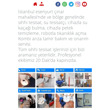
İstanbul esenyurt çınar
mahallesi'nde ve bölge genelinde
sıhhi tesisat, su tesisatçı, cihazla su
kaçağı bulma, cihazla petek
temizleme, robotla tıkanıklık açma
Kombi arıza tamir bakım ve onarım
servisi.
Tüm sıhhi tesisat işlerinizi için bizi
aramanız yeterlidir, Profesyonel
ekibimiz 20 Dak'da kapınızda.