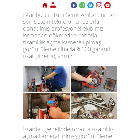
İstanbul'un Tüm Semt ve ilçelerinde
son sistem teknoloji cihazlarla
donatılmış profesyonel ekibimiz
kırmadan dökmeden robotla
tıkanıklık açma kameralı pimaş
görüntüleme cihazla %100 garanti
tıkalı gider açıyoruz.
İstanbul genelinde robotla tıkanıklık
açma kameralı pimaş görüntüleme