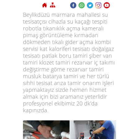
Beylikdüzü marmara mahallesi su
tesisatçısı cihazla su kaçağı tespiti
robotla tıkanıklık açma kameralı
pimaş görüntüleme kırmadan
dökmeden tıkalı gider açma kombi
servisi kat kaloriferi tesisatı doğalgaz
tesisatı patlak boru tamiri şiber van
tamiri klozet tamiri rezarvar iç takımı
değiştirme göme rezarvar tamiri
musluk batarya tamiri ve her türlü
sıhhi tesisat arıza tamir onarım işleri
yapmaktayız sizde hemen hizmet
almak için bizi aramanız yeterlidir
profesyonel ekibimiz 20 dk'da
kapınızda.