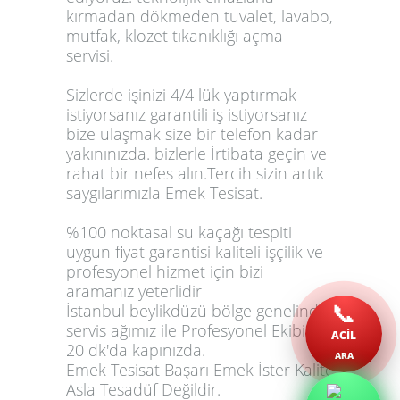
kırmadan dökmeden tuvalet, lavabo,
mutfak, klozet tıkanıklığı açma
servisi.
Sizlerde işinizi 4/4 lük yaptırmak
istiyorsanız garantili iş istiyorsanız
bize ulaşmak size bir telefon kadar
yakınınızda. bizlerle İrtibata geçin ve
rahat bir nefes alın.Tercih sizin artık
saygılarımızla Emek Tesisat.
%100 noktasal su kaçağı tespiti
uygun fiyat garantisi kaliteli işçilik ve
profesyonel hizmet için bizi
aramanız yeterlidir
📞
İstanbul beylikdüzü bölge genelinde
servis ağımız ile Profesyonel Ekibimiz
ACİL
20 dk'da kapınızda.
ARA
Emek Tesisat Başarı Emek İster Kalite
Asla Tesadüf Değildir.